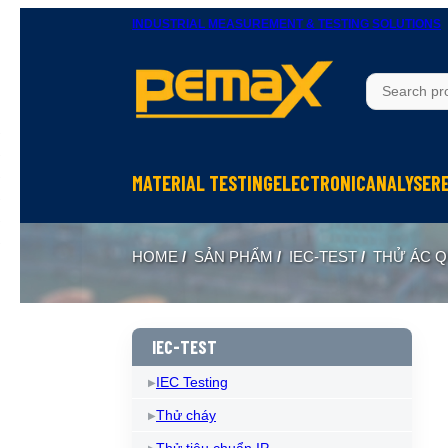
INDUSTRIAL MEASUREMENT & TESTING SOLUTIONS
MATERIAL TESTING
ELECTRONIC
ANALYSER
Thử độ bền vật liệu
Ohm Meters
X-Ray In
HOME
/
SẢN PHẨM
/
IEC-TEST
/
THỬ ÁC Q
Thử nghiệm rung
Meters, Anlyser
Thermal 
Máy đo độ cứng
Test sản phẩm điện tử
Spectrom
Thiết bị chuẩn bị mẫu
Calibrator
IEC-TEST
IEC Testing
Thử cháy