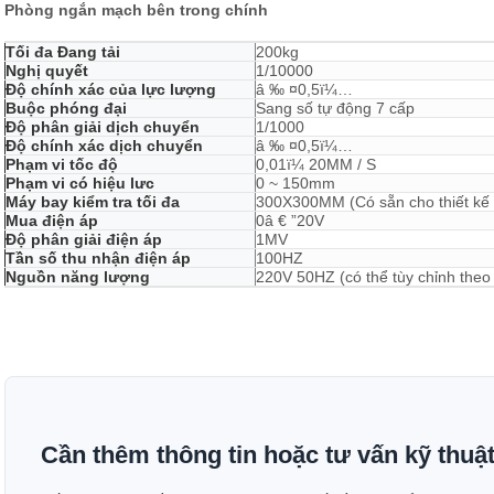
Phòng ngắn mạch bên trong chính
Tối đa Đang tải
200kg
Nghị quyết
1/10000
Độ chính xác của lực lượng
â ‰ ¤0,5ï¼…
Buộc phóng đại
Sang số tự động 7 cấp
Độ phân giải dịch chuyển
1/1000
Độ chính xác dịch chuyển
â ‰ ¤0,5ï¼…
Phạm vi tốc độ
0,01ï¼ 20MM / S
Phạm vi có hiệu lưc
0 ~ 150mm
Máy bay kiểm tra tối đa
300X300MM (Có sẵn cho thiết kế t
Mua điện áp
0â € ”20V
Độ phân giải điện áp
1MV
Tần số thu nhận điện áp
100HZ
Nguồn năng lượng
220V 50HZ (có thể tùy chỉnh theo
Cần thêm thông tin hoặc tư vấn kỹ thuậ