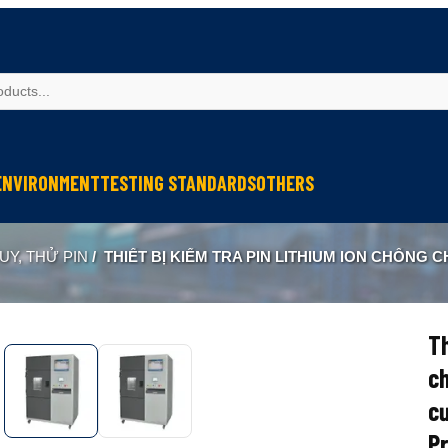
ENVIRONMENT
TESTING STANDARDS
OTHERS
spection
Weather Testing
IEC Testing
Cable Testing
UY, THỬ PIN
/
THIẾT BỊ KIỂM TRA PIN LITHIUM ION CHỐNG CHÁY NỔ CHO NGẮN MẠCH CƯỠNG BỨC BÊN TRONG / EXPLOSION PROOF LITHIUM ION BATTERY TESTING EQUIPM
Analysis
Climate & Environment Chamber
Fire Resistance Testing
Geometry Measurement
eter
Sound & Vibration
Sound & Vibration
Optical Instruments
Liquid Analysis
Liquid Analysis
Textitle Testing
Th
Air Quality
Air Quality
Ultrasonic Welding
c
Resistance Welding
cư
Pr
Ultrasonic Measurement