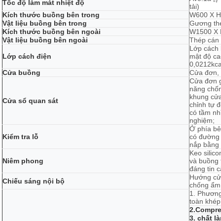
Tốc độ làm mát nhiệt độ
tải)
Kích thước buồng bên trong
W600 X H
Vật liệu buồng bên trong
Gương thé
Kích thước buồng bên ngoài
W1500 X
Vật liệu buồng bên ngoài
Thép cán 
Lớp cách 
Lớp cách điện
mật độ ca
0,0212kca
Cửa buồng
Cửa đơn,
Cửa đơn g
năng chố
khung cửa
Cửa sổ quan sát
chỉnh tự 
có tầm nh
nghiệm;
Ở phía bê
Kiểm tra lỗ
có đường 
nắp bằng t
Keo silic
Niêm phong
và buồng 
đáng tin c
Hướng cửa
Chiếu sáng nội bộ
chống ẩm,
1. Phương
toàn khép
2.Compre
3. chất 