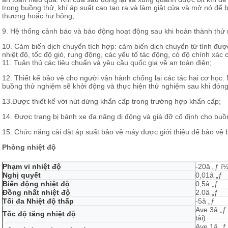
trong buồng thử, khí áp suất cao tạo ra và làm giật cửa và mở nó để 
thương hoặc hư hỏng;
9. Hệ thống cảnh báo và báo động hoạt động sau khi hoàn thành thử
10. Cảm biến dịch chuyển tích hợp: cảm biến dịch chuyển từ tính được
nhiệt độ, tốc độ gió, rung động, các yếu tố tác động, có độ chính xá
11. Tuân thủ các tiêu chuẩn và yêu cầu quốc gia về an toàn điện;
12. Thiết kế bảo vệ cho người vận hành chống lại các tác hại cơ học.
buồng thử nghiệm sẽ khởi động và thực hiện thử nghiệm sau khi đóng 
13.Được thiết kế với nút dừng khẩn cấp trong trường hợp khẩn cấp;
14. Được trang bị bánh xe đa năng di động và giá đỡ cố định cho bu
15. Chức năng cài đặt áp suất bảo vệ máy được giới thiệu để bảo vệ
Phòng nhiệt độ
Phạm vi nhiệt độ
-20â „ƒ ï
Nghị quyết
0,01â „ƒ
Biến động nhiệt độ
0,5â „ƒ
Đồng nhất nhiệt độ
2.0â „ƒ
Tối đa Nhiệt độ thấp
-5â „ƒ
Ave.3â „ƒ 
Tốc độ tăng nhiệt độ
tải)
Ave.1â „ƒ 