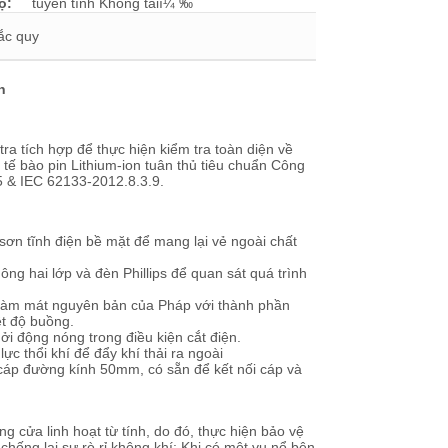
ộ:
tuyến tính Không tảiï¼ ‰
 ắc quy
n
ra tích hợp để thực hiện kiểm tra toàn diện về
 tế bào pin Lithium-ion tuân thủ tiêu chuẩn Công
5 & IEC 62133-2012.8.3.9.
sơn tĩnh điện bề mặt để mang lại vẻ ngoài chất
ng hai lớp và đèn Phillips để quan sát quá trình
t làm mát nguyên bản của Pháp với thành phần
ệt độ buồng.
ởi động nóng trong điều kiện cắt điện.
ực thổi khí để đẩy khí thải ra ngoài
cáp đường kính 50mm, có sẵn để kết nối cáp và
 cửa linh hoạt từ tính, do đó, thực hiện bảo vệ
chống lại sự rò rỉ không khí; Khi có một vụ nổ bên