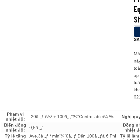
Eq
Loadcell và đo lực
Sh
SK
Má
này
toà
áp 
tuâ
kh
62
Phạm vi
-20â „ƒ ï½ž + 100â„ ƒï¼ˆControllableï¼ ‰
Nghị quy
nhiệt độ:
Biến động
Đồng n
0,5â „ƒ
nhiệt độ:
nhiệt đ
Tỷ lệ tăng
Ave.3â „ƒ / minï¼ˆ0â„ ƒ Đến 100â „ƒã € Phi
Tỷ lệ làm