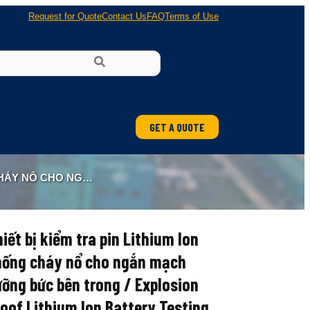
Request for Quote
Contact Us
FAQ
Terms of Use
GET A QUOTE
ENT FOR INTERNAL FORCED SHORT - CIRCUIT HB6213A
iết bị kiểm tra pin Lithium Ion
hống cháy nổ cho ngắn mạch
ỡng bức bên trong / Explosion
oof Lithium Ion Battery Testing