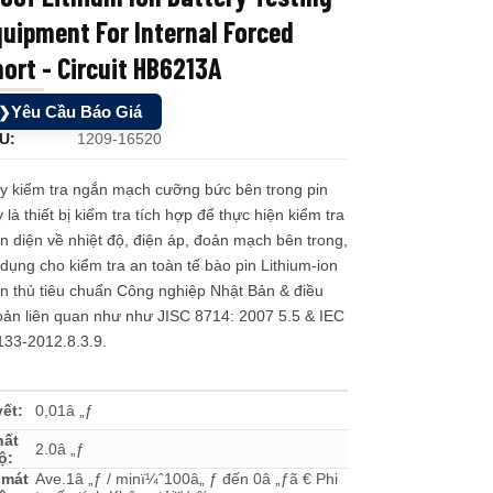
uipment For Internal Forced
ort - Circuit HB6213A
Yêu Cầu Báo Giá
❯
U:
1209-16520
y kiểm tra ngắn mạch cưỡng bức bên trong pin
 là thiết bị kiểm tra tích hợp để thực hiện kiểm tra
n diện về nhiệt độ, điện áp, đoản mạch bên trong,
dụng cho kiểm tra an toàn tế bào pin Lithium-ion
n thủ tiêu chuẩn Công nghiệp Nhật Bản & điều
oản liên quan như như JISC 8714: 2007 5.5 & IEC
133-2012.8.3.9.
ết:
0,01â „ƒ
hất
2.0â „ƒ
ộ:
 mát
Ave.1â „ƒ / minï¼ˆ100â„ ƒ đến 0â „ƒã € Phi