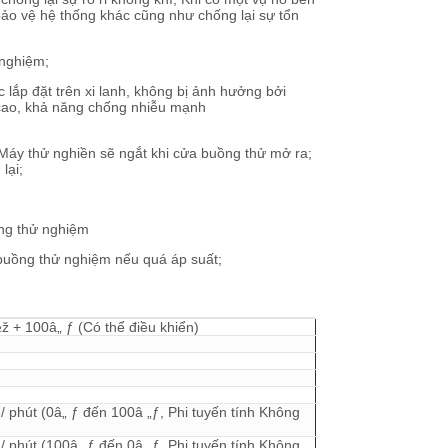
bảo vệ hệ thống khác cũng như chống lại sự tổn
 nghiệm;
 lắp đặt trên xi lanh, không bị ảnh hưởng bởi
c cao, khả năng chống nhiễu mạnh
 Máy thử nghiền sẽ ngắt khi cửa buồng thử mở ra;
lại;
ồng thử nghiệm
 buồng thử nghiệm nếu quá áp suất;
½ž + 100â„ ƒ (Có thể điều khiển)
/ phút (0â„ ƒ đến 100â „ƒ, Phi tuyến tính Không
/ phút (100â„ ƒ đến 0â „ƒ, Phi tuyến tính Không