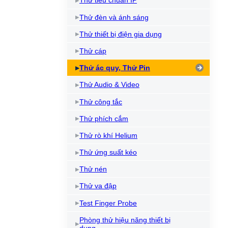
Thử tiêu chuẩn IP
Thử đèn và ánh sáng
Thử thiết bị điện gia dụng
Thử cáp
Thử ác quy, Thử Pin
Thử Audio & Video
Thử công tắc
Thử phích cắm
Thử rò khí Helium
Thử ứng suất kéo
Thử nén
Thử va đập
Test Finger Probe
Phòng thử hiệu năng thiết bị
dụng