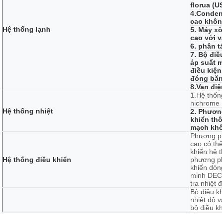
florua (
4.Conden
cao khôn
Hệ thống lạnh
5. Máy x
cao với v
6. phân 
7. Bộ điề
áp suất 
điều kiệ
đóng băn
8.Van đi
1.Hệ thốn
nichrome
Hệ thống nhiệt
2. Phương
khiển th
mạch khô
Phương ph
cao có th
khiển hệ 
Hệ thống điều khiển
phương ph
khiển dòn
minh DEC 
tra nhiệt 
Bộ điều k
nhiệt độ 
bộ điều kh