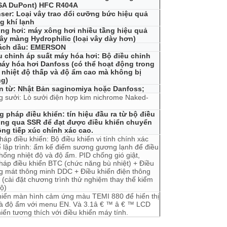
USA DuPont) HFC R404A
ser: Loại vây trao đổi cưỡng bức hiệu quả
g khí lạnh
ông hơi: máy xông hơi nhiều tầng hiệu quả
ây màng Hydrophilic (loại vây dày hơn)
tách dầu: EMERSON
u chỉnh áp suất máy hóa hơi: Bộ điều chỉnh
máy hóa hơi Danfoss (có thể hoạt động trong
n nhiệt độ thấp và độ ẩm cao mà không bị
g)
ện từ: Nhật Bản saginomiya hoặc Danfoss;
g sưởi: Lò sưởi điện hợp kim nichrome Naked-
 pháp điều khiển: tín hiệu đầu ra từ bộ điều
ông qua SSR để đạt được điều khiển chuyển
ng tiếp xúc chính xác cao.
áp điều khiển: Bộ điều khiển vi tính chính xác
ể lập trình: ẩm kế điểm sương gương lạnh để điều
thống nhiệt độ và độ ẩm. PID chống gió giật,
áp điều khiển BTC (chức năng bù nhiệt) + Điều
g mát thông minh DDC + Điều khiển điện thông
(cài đặt chương trình thử nghiệm thay thế kiểm
độ)
hiển màn hình cảm ứng màu TEMI 880 để hiển thị
và độ ẩm với menu EN. Và 3.1â € ™ â € ™ LCD
iển tương thích với điều khiển máy tính.