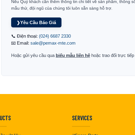
Nếu Quý khách cần thêm thông tin chi tiết về sản phẩm, thông s
mẫu thử, đội ngũ của chúng tôi luôn sẵn sàng hỗ trợ.
Yêu Cầu Báo Giá
❯
📞 Điện thoại:
(024) 6687 2330
📧 Email:
sale@pemax-mte.com
Hoặc gửi yêu cầu qua
biểu mẫu liên hệ
hoặc trao đổi trực tiế
UCTS
SERVICES