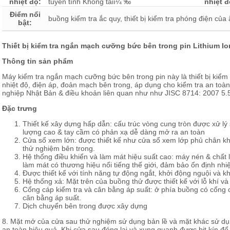
nhiệt độ:
tuyến tính Không tảiï¼ ‰
nhiệt đ
Điểm nổi
buồng kiểm tra ắc quy, thiết bị kiểm tra phóng điện của
bật:
Thiết bị kiểm tra ngắn mạch cưỡng bức bên trong pin Lithium Io
Thông tin sản phẩm
Máy kiểm tra ngắn mạch cưỡng bức bên trong pin này là thiết bị kiểm t
nhiệt độ, điện áp, đoản mạch bên trong, áp dụng cho kiểm tra an toàn
nghiệp Nhật Bản & điều khoản liên quan như như JISC 8714: 2007 5.
Đặc trưng
Thiết kế xây dựng hấp dẫn: cấu trúc vòng cung tròn được xử lý 
lượng cao & tay cầm có phản xạ dễ dàng mở ra an toàn
Cửa sổ xem lớn: được thiết kế như cửa sổ xem lớp phủ chân khô
thử nghiệm bên trong.
Hệ thống điều khiển và làm mát hiệu suất cao: máy nén & chấ
làm mát có thương hiệu nổi tiếng thế giới, đảm bảo ổn định nhi
Được thiết kế với tính năng tự động ngắt, khởi động nguội và kh
Hệ thống xả: Mặt trên của buồng thử được thiết kế với lỗ khí và l
Cổng cáp kiểm tra và cân bằng áp suất: ở phía buồng có cổng 
cân bằng áp suất.
Dịch chuyển bên trong được xây dựng
8. Mặt mở của cửa sau thử nghiệm sử dụng bản lề và mặt khác sử dụng
an toàn hiệu quả. Khi cửa sau đóng lại và xung quanh được bịt kín để 