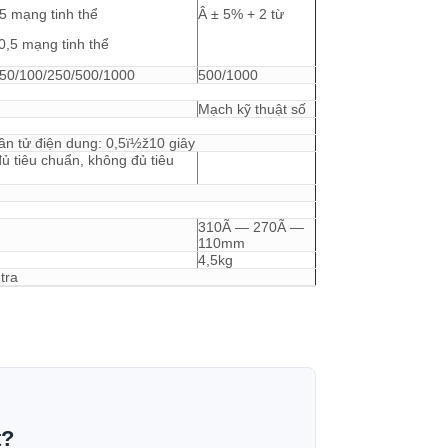
5 mạng tinh thể
Â ± 5% + 2 từ
0,5 mạng tinh thể
/50/100/250/500/1000
500/1000
Mạch kỹ thuật số
ần tử điện dung: 0,5ï½ž10 giây
ủ tiêu chuẩn, không đủ tiêu
310Ã — 270Ã —
110mm
4,5kg
tra
t?