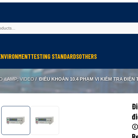
ENVIRONMENT
TESTING STANDARDS
OTHERS
spection
Weather Testing
IEC Testing
Cable Testing
O &AMP; VIDEO
/
ĐIỀU KHOẢN 10.4 PHẠM VI KIỂM TRA ĐIỆN TRỞ CÁCH ĐIỆN TỪ 100KÎ © -5TÎ © / CLAUSE 10.4 INSULATION RESISTANCE TESTE
Analysis
Climate & Environment Chamber
Fire Resistance Testing
Geometry Measurement
eter
Sound & Vibration
Sound & Vibration
Optical Instruments
Liquid Analysis
Liquid Analysis
Textitle Testing
Đi
Air Quality
Air Quality
Ultrasonic Welding
đi
Resistance Welding
© 
Re
Ultrasonic Measurement