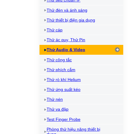
Thử tiêu chuẩn IP
Thử đèn và ánh sáng
Thử thiết bị điện gia dụng
Thử cáp
Thử ác quy, Thử Pin
Thử Audio & Video
Thử công tắc
Thử phích cắm
Thử rò khí Helium
Thử ứng suất kéo
Thử nén
Thử va đập
Test Finger Probe
Phòng thử hiệu năng thiết bị
dụng