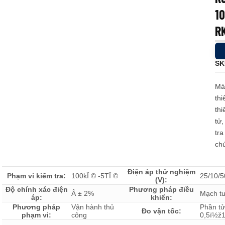
1
Loadcell và đo lực
R
SK
Máy
thi
thi
tử,
tra
chứ
Điện áp thử nghiệm
Phạm vi kiểm tra:
100kÎ © -5TÎ ©
25/10/5
(V):
Độ chính xác điện
Phương pháp điều
Â ± 2%
Mạch t
áp:
khiển:
Phương pháp
Vận hành thủ
Phần tử
Đo vận tốc:
phạm vi:
công
0,5ï½ž1