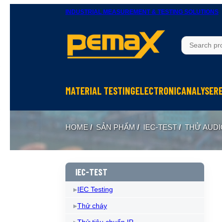
INDUSTRIAL MEASUREMENT & TESTING SOLUTIONS
MATERIAL TESTING
ELECTRONIC
ANALYSER
Thử độ bền vật liệu
Ohm Meters
X-Ray In
HOME
/
SẢN PHẨM
/
IEC-TEST
/
THỬ AUDI
Thử nghiệm rung
Meters, Anlyser
Thermal 
Máy đo độ cứng
Test sản phẩm điện tử
Spectrom
Thiết bị chuẩn bị mẫu
Calibrator
IEC-TEST
IEC Testing
Thử cháy