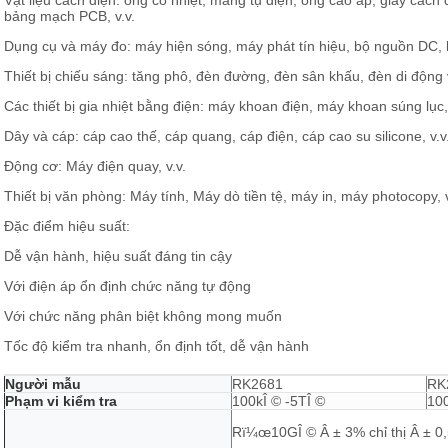
Vật liệu cách điện: ống co nhiệt, màng tụ điện, ống cao áp, giấy cách 
bảng mạch PCB, v.v.
Dụng cụ và máy đo: máy hiện sóng, máy phát tín hiệu, bộ nguồn DC,
Thiết bị chiếu sáng: tăng phô, đèn đường, đèn sân khấu, đèn di động 
Các thiết bị gia nhiệt bằng điện: máy khoan điện, máy khoan súng lục,
Dây và cáp: cáp cao thế, cáp quang, cáp điện, cáp cao su silicone, v.v
Động cơ: Máy điện quay, v.v.
Thiết bị văn phòng: Máy tính, Máy dò tiền tệ, máy in, máy photocopy, v
Đặc điểm hiệu suất:
Dễ vận hành, hiệu suất đáng tin cậy
Với điện áp ổn định chức năng tự động
Với chức năng phân biệt không mong muốn
Tốc độ kiểm tra nhanh, ổn định tốt, dễ vận hành
Người mẫu
RK2681
RK
Phạm vi kiểm tra
100kÎ © -5TÎ ©
100
Rï¼œ10GÎ © Â ± 3% chỉ thị Â ± 0,