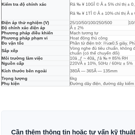
Kiểm tra độ chính xác
Râ ‰ ¥ 10GÎ © Â ± 5% chỉ thị ± 0,
Râ ‰ ¥ 1TÎ © Â ± 10% chỉ thị Â ± 
Điện áp thử nghiệm (V)
25/10/50/100/250/500
10
Độ chính xác điện áp
Â ± 2%
Phương pháp điều khiển
Mạch tương tự
Phương pháp phạm vi
Hoạt động thủ công
Đo vận tốc
Phần tử điện trở: ï¼œ0,5 giây, Ph
Vòng nghe đủ tiêu chuẩn, không đ
Sắp xếp
chuẩn (có thể chuyển đổi)
Môi trường làm việc
10â „ƒ ~ 40â„ ƒâ ‰ ¤ 85% RH
Nguồn cấp
220VÂ ± 10%, 50Hz / 60Hz ± 5%
Kích thước bên ngoài
380Ã — 365Ã — 135mm
Trọng lượng
6kg
Phụ kiện
Đường dây điện, đường dây kiểm 
Cần thêm thông tin hoặc tư vấn kỹ thuậ