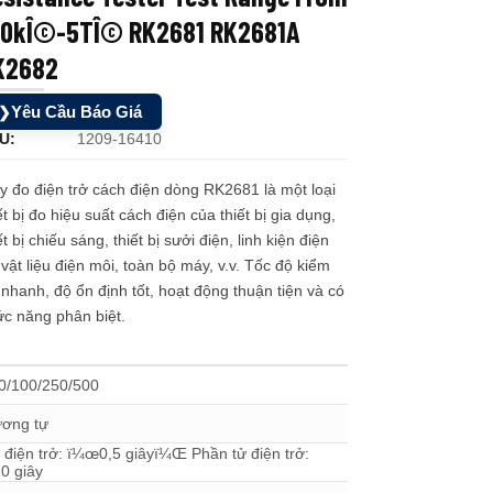
00kÎ©-5TÎ© RK2681 RK2681A
K2682
Yêu Cầu Báo Giá
❯
U:
1209-16410
 đo điện trở cách điện dòng RK2681 là một loại
ết bị đo hiệu suất cách điện của thiết bị gia dụng,
ết bị chiếu sáng, thiết bị sưởi điện, linh kiện điện
 vật liệu điện môi, toàn bộ máy, v.v. Tốc độ kiểm
 nhanh, độ ổn định tốt, hoạt động thuận tiện và có
c năng phân biệt.
0/100/250/500
ương tự
 điện trở: ï¼œ0,5 giâyï¼Œ Phần tử điện trở:
0 giây