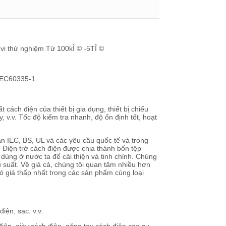
vi thử nghiệm Từ 100kÎ © -5TÎ ©
 IEC60335-1
 cách điện của thiết bị gia dụng, thiết bị chiếu
áy, v.v. Tốc độ kiểm tra nhanh, độ ổn định tốt, hoạt
àn IEC, BS, UL và các yêu cầu quốc tế và trong
Điện trở cách điện được chia thành bốn tệp
ùng ở nước ta để cải thiện và tinh chỉnh. Chúng
u suất. Về giá cả, chúng tôi quan tâm nhiều hơn
ó giá thấp nhất trong các sản phẩm cùng loại
iện, sạc, v.v.