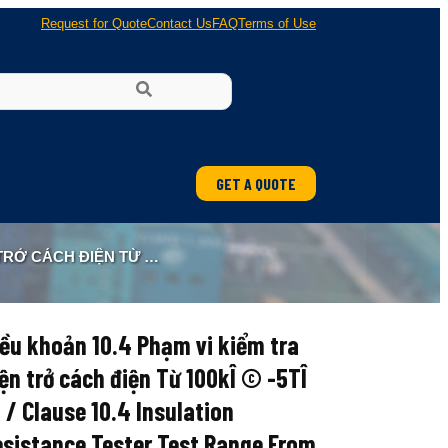
Request for Quote
Contact Us
FAQ
Terms of Use
GET A QUOTE
R TEST RANGE FROM 100KÎ©-5TÎ© RK2681 RK2681A RK2682
ều khoản 10.4 Phạm vi kiểm tra
ện trở cách điện Từ 100kÎ © -5TÎ
/ Clause 10.4 Insulation
sistance Tester Test Range From