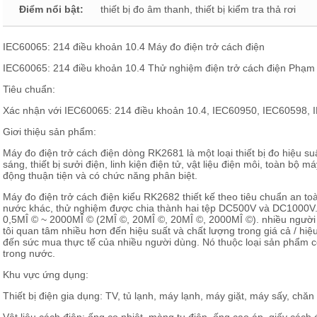
Điểm nổi bật:
thiết bị đo âm thanh, thiết bị kiểm tra thả rơi
IEC60065: 214 điều khoản 10.4 Máy đo điện trở cách điện
IEC60065: 214 điều khoản 10.4 Thử nghiệm điện trở cách điện Phạm 
Tiêu chuẩn:
Xác nhận với IEC60065: 214 điều khoản 10.4, IEC60950, IEC60598,
Giơi thiệu sản phẩm:
Máy đo điện trở cách điện dòng RK2681 là một loại thiết bị đo hiệu suất
sáng, thiết bị sưởi điện, linh kiện điện tử, vật liệu điện môi, toàn bộ m
động thuận tiện và có chức năng phân biệt.
Máy đo điện trở cách điện kiểu RK2682 thiết kế theo tiêu chuẩn an to
nước khác, thử nghiệm được chia thành hai tệp DC500V và DC1000V. 
0,5MÎ © ~ 2000MÎ © (2MÎ ©, 20MÎ ©, 20MÎ ©, 2000MÎ ©). nhiều người d
tôi quan tâm nhiều hơn đến hiệu suất và chất lượng trong giá cả / hiệ
đến sức mua thực tế của nhiều người dùng. Nó thuộc loại sản phẩm c
trong nước.
Khu vực ứng dụng:
Thiết bị điện gia dụng: TV, tủ lạnh, máy lạnh, máy giặt, máy sấy, chăn đ