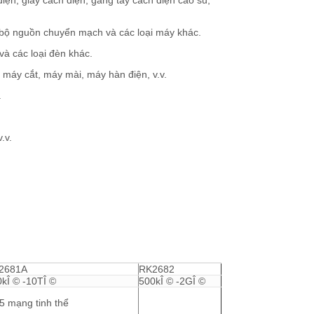
điện, giày cách điện, găng tay cách điện cao su,
 bộ nguồn chuyển mạch và các loại máy khác.
và các loại đèn khác.
 máy cắt, máy mài, máy hàn điện, v.v.
.
.v.
2681A
RK2682
kÎ © -10TÎ ©
500kÎ © -2GÎ ©
5 mạng tinh thể