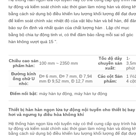
tự động và kiểm soát chính xác thời gian làm nóng hàn và dòng kh
bằng cách sử dụng bộ điều khiển lưu lượng khối lượng để đạt đư
để kiểm soát chính xác nhiệt độ của vật liệu hàn và bể hàn, để đ
bảo sự ổn định và nhất quán của chất lượng hàn . Lập chỉ mục
bằng bộ chia tự động tinh vi, có thể đảm bảo rằng mỗi sai số góc
hàn không vượt quá 15 ".
Tốc độ dây
1-
Chiều cao sản
100 mm ~ 2350 mm
chuyền sản
3,5m
phẩm hàn:
xuất:
phút
Đường kính
Ð¤ 6 mm, Ð¤ 7 mm, Ð 7,94
Các cột Sản
1 ï½
ống chữ U
mm Ð 9,52 mm, Ð 12,7 mm
phẩm:
4 cột
nhỏ:
Điểm nổi bật:
máy hàn tự động, máy hàn tự động
Thiết bị hàn hàn ngọn lửa tự động nội tuyến cho thiết bị bay
hơi và ngưng tụ điều hòa không khí
Hệ thống hàn ngọn lửa nội tuyến này có thể cung cấp quy trình h
tự động và kiểm soát chính xác thời gian làm nóng hàn và dòng kh
bằng cách sử dụng bộ điều khiển lưu lượng khối lượng để đạt đư