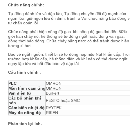
Chức năng chính:
Tự động đánh lửa và dập lửa; Tự động chuyển đổi độ mạnh của
ngọn lửa; giữ ngọn lửa ổn định, tránh ủ Với chức năng báo động 
tự chẩn đoán lỗi
Chức năng phát hiện nồng độ gas: khi nồng độ gas đạt đến 50%
giới hạn cháy nổ, hệ thống sẽ tự động ngắt hoặc đóng van gas,
đồng thời báo động. Chữa cháy bằng nitơ: có thể tránh được hiện
tượng xì hơi.
Bảo vệ ngắt nguồn: thiết bị sẽ tự động nạp nitơ Nút khẩn cấp: Tro
trường hợp khẩn cấp, hệ thống điện và khí nén có thể được ngắt
ngay lập tức và bắt đầu bảo vệ dập tắt.
Cấu hình
chính
:
PLC
OMRON
Màn hình cảm ứng
OMRON
Van điện từ
Burkert
Các bộ phận khí
FESTO hoặc SMC
nén
Cảm biến nhiệt độ
RAYTEK
Máy đo nồng độ
RIKEN
Phân tích lợi ích: