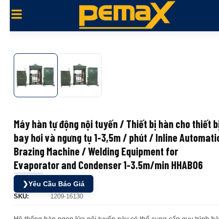
Máy hàn tự động nội tuyến / Thiết bị hàn cho thiết b
bay hơi và ngưng tụ 1-3,5m / phút / Inline Automati
Brazing Machine / Welding Equipment for
Evaporator and Condenser 1-3.5m/min HHAB06
❯
Yêu Cầu Báo Giá
SKU:
1209-16130
Hệ thống hàn ngọn lửa nội tuyến này có thể cung cấp quy trình h