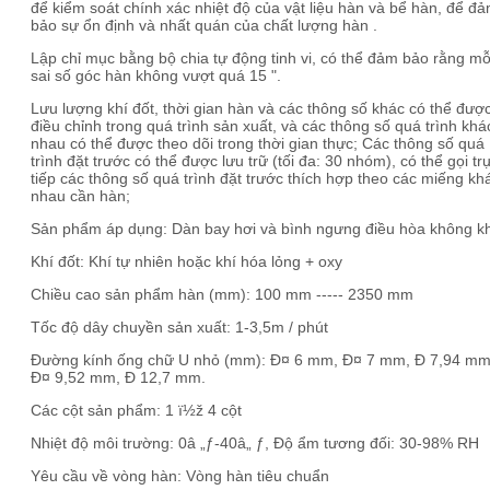
để kiểm soát chính xác nhiệt độ của vật liệu hàn và bể hàn, để đ
bảo sự ổn định và nhất quán của chất lượng hàn .
Lập chỉ mục bằng bộ chia tự động tinh vi, có thể đảm bảo rằng mỗ
sai số góc hàn không vượt quá 15 ".
Lưu lượng khí đốt, thời gian hàn và các thông số khác có thể đượ
điều chỉnh trong quá trình sản xuất, và các thông số quá trình khá
nhau có thể được theo dõi trong thời gian thực; Các thông số quá
trình đặt trước có thể được lưu trữ (tối đa: 30 nhóm), có thể gọi tr
tiếp các thông số quá trình đặt trước thích hợp theo các miếng kh
nhau cần hàn;
Sản phẩm áp dụng: Dàn bay hơi và bình ngưng điều hòa không k
Khí đốt: Khí tự nhiên hoặc khí hóa lỏng + oxy
Chiều cao sản phẩm hàn (mm): 100 mm ----- 2350 mm
Tốc độ dây chuyền sản xuất: 1-3,5m / phút
Đường kính ống chữ U nhỏ (mm): Ð¤ 6 mm, Ð¤ 7 mm, Ð 7,94 m
Ð¤ 9,52 mm, Ð 12,7 mm.
Các cột sản phẩm: 1 ï½ž 4 cột
Nhiệt độ môi trường: 0â „ƒ-40â„ ƒ, Độ ẩm tương đối: 30-98% RH
Yêu cầu về vòng hàn: Vòng hàn tiêu chuẩn