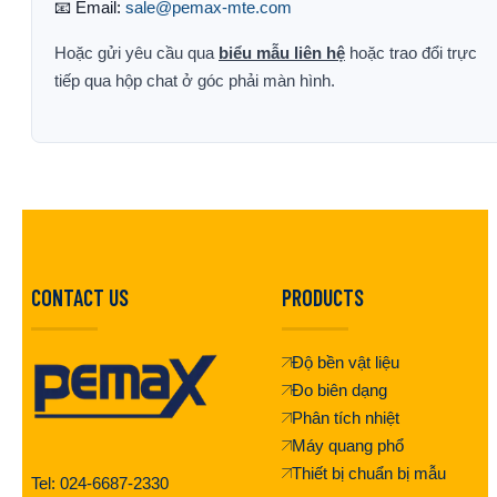
📧 Email:
sale@pemax-mte.com
Hoặc gửi yêu cầu qua
biểu mẫu liên hệ
hoặc trao đổi trực
tiếp qua hộp chat ở góc phải màn hình.
CONTACT US
PRODUCTS
Độ bền vật liệu
Đo biên dạng
Phân tích nhiệt
Máy quang phổ
Thiết bị chuẩn bị mẫu
Tel: 024-6687-2330