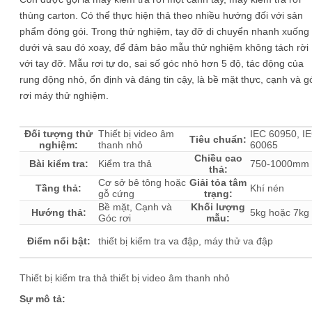
thùng carton. Có thể thực hiện thả theo nhiều hướng đối với sản
phẩm đóng gói. Trong thử nghiệm, tay đỡ di chuyển nhanh xuống
dưới và sau đó xoay, để đảm bảo mẫu thử nghiệm không tách rời
với tay đỡ. Mẫu rơi tự do, sai số góc nhỏ hơn 5 độ, tác động của
rung động nhỏ, ổn định và đáng tin cậy, là bề mặt thực, cạnh và g
rơi máy thử nghiệm.
Đối tượng thử
Thiết bị video âm
IEC 60950, I
Tiêu chuẩn:
nghiệm:
thanh nhỏ
60065
Chiều cao
Bài kiểm tra:
Kiểm tra thả
750-1000mm
thả:
Cơ sở bê tông hoặc
Giải tỏa tâm
Tầng thả:
Khí nén
gỗ cứng
trạng:
Bề mặt, Cạnh và
Khối lượng
Hướng thả:
5kg hoặc 7kg
Góc rơi
mẫu:
Điểm nổi bật:
thiết bị kiểm tra va đập, máy thử va đập
Thiết bị kiểm tra thả thiết bị video âm thanh nhỏ
Sự mô tả: