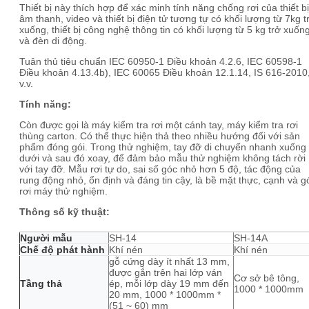
Thiết bị này thích hợp để xác minh tính năng chống rơi của thiết bị
âm thanh, video và thiết bị điện tử tương tự có khối lượng từ 7kg t
xuống, thiết bị công nghệ thông tin có khối lượng từ 5 kg trở xuốn
và đèn di động.
Tuân thủ tiêu chuẩn IEC 60950-1 Điều khoản 4.2.6, IEC 60598-1
Điều khoản 4.13.4b), IEC 60065 Điều khoản 12.1.14, IS 616-2010
v.v.
Tính năng:
Còn được gọi là máy kiểm tra rơi một cánh tay, máy kiểm tra rơi
thùng carton. Có thể thực hiện thả theo nhiều hướng đối với sản
phẩm đóng gói. Trong thử nghiệm, tay đỡ di chuyển nhanh xuống
dưới và sau đó xoay, để đảm bảo mẫu thử nghiệm không tách rời
với tay đỡ. Mẫu rơi tự do, sai số góc nhỏ hơn 5 độ, tác động của
rung động nhỏ, ổn định và đáng tin cậy, là bề mặt thực, cạnh và g
rơi máy thử nghiệm.
Thông số kỹ thuật:
Người mẫu
SH-14
SH-14A
Chế độ phát hành
Khí nén
Khí nén
gỗ cứng dày ít nhất 13 mm,
được gắn trên hai lớp ván
Cơ sở bê tông,
Tầng thả
ép, mỗi lớp dày 19 mm đến
1000 * 1000mm
20 mm, 1000 * 1000mm *
(51 ~ 60) mm