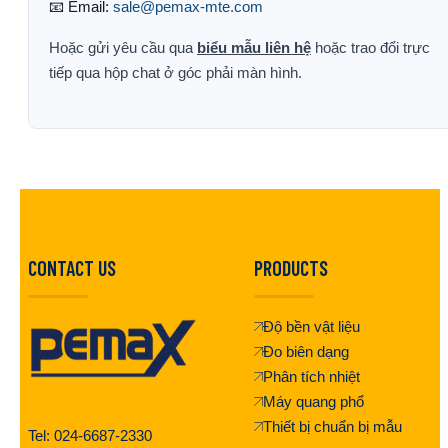
📧 Email:
sale@pemax-mte.com
Hoặc gửi yêu cầu qua
biểu mẫu liên hệ
hoặc trao đổi trực
tiếp qua hộp chat ở góc phải màn hình.
CONTACT US
PRODUCTS
Độ bền vật liệu
Đo biên dạng
Phân tích nhiệt
Máy quang phổ
Thiết bị chuẩn bị mẫu
Tel: 024-6687-2330