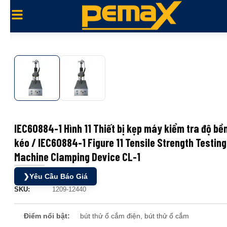
IEC60884-1 Hình 11 Thiết bị kẹp máy kiểm tra độ bề
kéo / IEC60884-1 Figure 11 Tensile Strength Testing
Machine Clamping Device CL-1
❯
Yêu Cầu Báo Giá
SKU:
1209-12440
Điểm nổi bật:
bút thử ổ cắm điện, bút thử ổ cắm