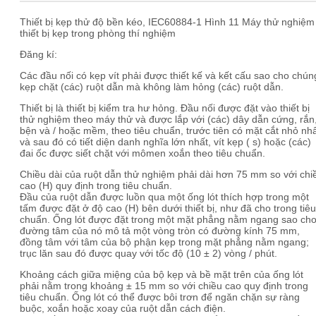
Thiết bị kẹp thử độ bền kéo, IEC60884-1 Hình 11 Máy thử nghiệm
thiết bị kẹp trong phòng thí nghiệm
Đăng kí:
Các đầu nối có kẹp vít phải được thiết kế và kết cấu sao cho chún
kẹp chặt (các) ruột dẫn mà không làm hỏng (các) ruột dẫn.
Thiết bị là thiết bị kiểm tra hư hỏng. Đầu nối được đặt vào thiết bị
thử nghiệm theo máy thử và được lắp với (các) dây dẫn cứng, rắn
bện và / hoặc mềm, theo tiêu chuẩn, trước tiên có mặt cắt nhỏ nh
và sau đó có tiết diện danh nghĩa lớn nhất, vít kẹp ( s) hoặc (các)
đai ốc được siết chặt với mômen xoắn theo tiêu chuẩn.
Chiều dài của ruột dẫn thử nghiệm phải dài hơn 75 mm so với chi
cao (H) quy định trong tiêu chuẩn.
Đầu của ruột dẫn được luồn qua một ống lót thích hợp trong một
tấm được đặt ở độ cao (H) bên dưới thiết bị, như đã cho trong tiêu
chuẩn. Ống lót được đặt trong một mặt phẳng nằm ngang sao ch
đường tâm của nó mô tả một vòng tròn có đường kính 75 mm,
đồng tâm với tâm của bộ phận kẹp trong mặt phẳng nằm ngang;
trục lăn sau đó được quay với tốc độ (10 ± 2) vòng / phút.
Khoảng cách giữa miệng của bộ kẹp và bề mặt trên của ống lót
phải nằm trong khoảng ± 15 mm so với chiều cao quy định trong
tiêu chuẩn. Ống lót có thể được bôi trơn để ngăn chặn sự ràng
buộc, xoắn hoặc xoay của ruột dẫn cách điện.