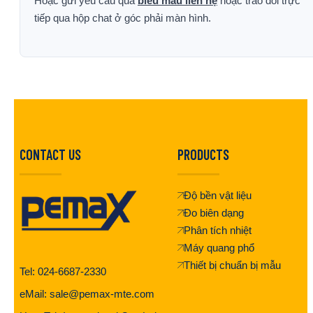
Hoặc gửi yêu cầu qua
biểu mẫu liên hệ
hoặc trao đổi trực
tiếp qua hộp chat ở góc phải màn hình.
CONTACT US
PRODUCTS
Độ bền vật liệu
Đo biên dạng
Phân tích nhiệt
Máy quang phổ
Thiết bị chuẩn bị mẫu
Tel: 024-6687-2330
eMail: sale@pemax-mte.com