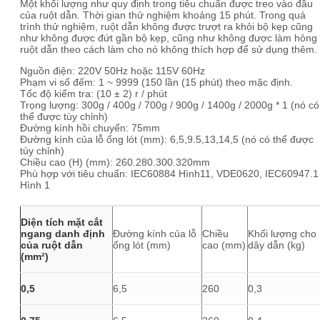
Một khối lượng như quy định trong tiêu chuẩn được treo vào đầu
của ruột dẫn. Thời gian thử nghiệm khoảng 15 phút. Trong quá
trình thử nghiệm, ruột dẫn không được trượt ra khỏi bộ kẹp cũng
như không được đứt gần bộ kẹp, cũng như không được làm hỏng
ruột dẫn theo cách làm cho nó không thích hợp để sử dụng thêm.
Nguồn điện: 220V 50Hz hoặc 115V 60Hz
Phạm vi số đếm: 1 ~ 9999 (150 lần (15 phút) theo mặc định.
Tốc độ kiểm tra: (10 ± 2) r / phút
Trọng lượng: 300g / 400g / 700g / 900g / 1400g / 2000g * 1 (nó có
thể được tùy chỉnh)
Đường kính hồi chuyển: 75mm
Đường kính của lỗ ống lót (mm): 6,5,9.5,13,14,5 (nó có thể được
tùy chỉnh)
Chiều cao (H) (mm): 260.280.300.320mm
Phù hợp với tiêu chuẩn: IEC60884 Hình11, VDE0620, IEC60947.1
Hình 1
Diện tích mặt cắt
ngang danh định
Đường kính của lỗ
Chiều
Khối lượng cho
của ruột dẫn
ống lót (mm)
cao (mm)
dây dẫn (kg)
(mm²)
0,5
6,5
260
0,3