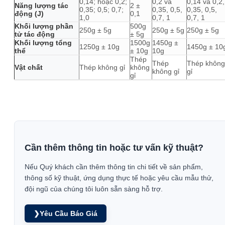
0,14; hoặc 0,2;
0,2 và
0,14 và 0,2,
Năng lượng tác
2 ±
0,35; 0,5; 0,7;
0,35, 0,5,
0,35, 0,5,
động (J)
0,1
1,0
0,7, 1
0,7, 1
Khối lượng phần
500g
250g ± 5g
250g ± 5g
250g ± 5g
tử tác động
± 5g
Khối lượng tổng
1500g
1450g ±
1250g ± 10g
1450g ± 10
thể
± 10g
10g
Thép
Thép
Thép không
Vật chất
Thép không gỉ
không
không gỉ
gỉ
gỉ
Cần thêm thông tin hoặc tư vấn kỹ thuật?
Nếu Quý khách cần thêm thông tin chi tiết về sản phẩm,
thông số kỹ thuật, ứng dụng thực tế hoặc yêu cầu mẫu thử,
đội ngũ của chúng tôi luôn sẵn sàng hỗ trợ.
❯
Yêu Cầu Báo Giá