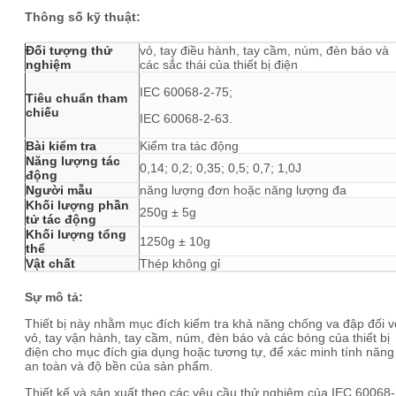
Thông số kỹ thuật:
Đối tượng thử
vỏ, tay điều hành, tay cầm, núm, đèn báo và
nghiệm
các sắc thái của thiết bị điện
IEC 60068-2-75;
Tiêu chuẩn tham
chiếu
IEC 60068-2-63.
Bài kiểm tra
Kiểm tra tác động
Năng lượng tác
0,14; 0,2; 0,35; 0,5; 0,7; 1,0J
động
Người mẫu
năng lượng đơn hoặc năng lượng đa
Khối lượng phần
250g ± 5g
tử tác động
Khối lượng tổng
1250g ± 10g
thể
Vật chất
Thép không gỉ
Sự mô tả:
Thiết bị này nhằm mục đích kiểm tra khả năng chống va đập đối v
vỏ, tay vận hành, tay cầm, núm, đèn báo và các bóng của thiết bị
điện cho mục đích gia dụng hoặc tương tự, để xác minh tính năng
an toàn và độ bền của sản phẩm.
Thiết kế và sản xuất theo các yêu cầu thử nghiệm của IEC 60068-