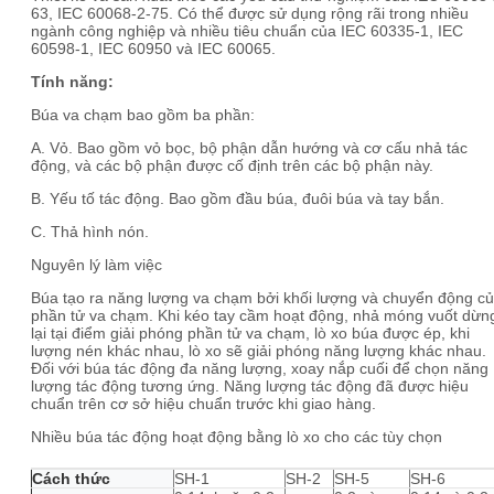
63, IEC 60068-2-75. Có thể được sử dụng rộng rãi trong nhiều
ngành công nghiệp và nhiều tiêu chuẩn của IEC 60335-1, IEC
60598-1, IEC 60950 và IEC 60065.
Tính năng:
Búa va chạm bao gồm ba phần:
A. Vỏ. Bao gồm vỏ bọc, bộ phận dẫn hướng và cơ cấu nhả tác
động, và các bộ phận được cố định trên các bộ phận này.
B. Yếu tố tác động. Bao gồm đầu búa, đuôi búa và tay bắn.
C. Thả hình nón.
Nguyên lý làm việc
Búa tạo ra năng lượng va chạm bởi khối lượng và chuyển động c
phần tử va chạm. Khi kéo tay cầm hoạt động, nhả móng vuốt dừn
lại tại điểm giải phóng phần tử va chạm, lò xo búa được ép, khi
lượng nén khác nhau, lò xo sẽ giải phóng năng lượng khác nhau.
Đối với búa tác động đa năng lượng, xoay nắp cuối để chọn năng
lượng tác động tương ứng. Năng lượng tác động đã được hiệu
chuẩn trên cơ sở hiệu chuẩn trước khi giao hàng.
Nhiều búa tác động hoạt động bằng lò xo cho các tùy chọn
Cách thức
SH-1
SH-2
SH-5
SH-6