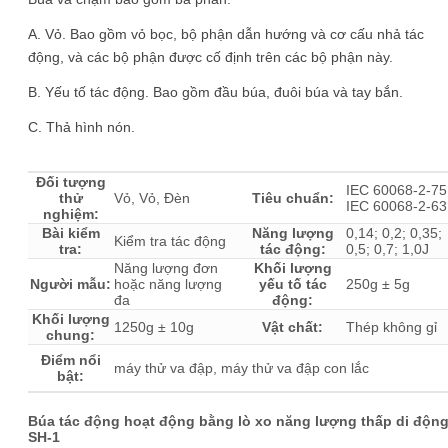
A. Vỏ. Bao gồm vỏ bọc, bộ phận dẫn hướng và cơ cấu nhả tác
động, và các bộ phận được cố định trên các bộ phận này.
B. Yếu tố tác động. Bao gồm đầu búa, đuôi búa và tay bắn.
C. Thả hình nón.
Đối tượng
IEC 60068-2-75
thử
Vỏ, Vỏ, Đèn
Tiêu chuẩn:
IEC 60068-2-63
nghiệm:
Bài kiểm
Năng lượng
0,14; 0,2; 0,35;
Kiểm tra tác động
tra:
tác động:
0,5; 0,7; 1,0J
Năng lượng đơn
Khối lượng
Người mẫu:
hoặc năng lượng
yếu tố tác
250g ± 5g
đa
động:
Khối lượng
1250g ± 10g
Vật chất:
Thép không gỉ
chung:
Điểm nổi
máy thử va đập, máy thử va đập con lắc
bật:
Búa tác động hoạt động bằng lò xo năng lượng thấp di độn
SH-1