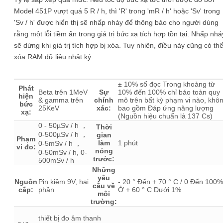
Model 451P vượt quá 5 R / h, thì 'R' trong 'mR / h' hoặc 'Sv' trong
'Sv / h' được hiển thị sẽ nhấp nháy để thông báo cho người dùng
rằng một lỗi tiềm ẩn trong giá trị bức xạ tích hợp tồn tại. Nhấp nhá
sẽ dừng khi giá trị tích hợp bị xóa. Tuy nhiên, điều này cũng có th
xóa RAM dữ liệu nhật ký.
± 10% số đọc Trong khoảng từ
Phát
Beta trên 1MeV
Sự
10% đến 100% chỉ báo toàn quy
hiện
& gamma trên
chính
mô trên bất kỳ phạm vi nào, khô
bức
25KeV
xác:
bao gồm Đáp ứng năng lượng
xạ:
(Nguồn hiệu chuẩn là 137 Cs)
0 - 50µSv / h ，
Thời
0-500µSv / h ，
gian
Phạm
làm
1 phút
0-5mSv / h ，
vi đo:
nóng
0-50mSv / h, 0-
trước:
500mSv / h
Những
yêu
Nguồn
Pin kiềm 9V, hai
- 20 ° Đến + 70 ° C / 0 Đến 100%
cầu về
cấp:
phần
Ở + 60 ° C Dưới 1%
môi
trường:
thiết bị đo âm thanh