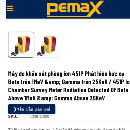
Máy đo khảo sát phòng ion 451P Phát hiện bức xạ
Beta trên 1MeV &amp; Gamma trên 25KeV / 451P I
Chamber Survey Meter Radiation Detected Of Beta
Above 1MeV &amp; Gamma Above 25KeV
❯
Yêu Cầu Báo Giá
SKU:
1209-11000
Tỷ lệ sắp xếp quá mức. Nếu tốc độ bức xạ tức thời được đo bởi