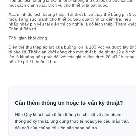
Nếu độ lệch buồng là LO, thiết bị không thể đo tốc độ bức xạ cao
một cách chính xác. Dịch vụ cho thiết bị là bắt buộc.
Xác minh độ lệch buồng thấp. Tắt thiết bị và thay thế bằng pin 9 vo
mới. Tăng sức mạnh cho thiết bị. Sau quá trình tự kiểm tra, nếu
nhấp nháy pin yếu tái diễn thì có nghĩa là độ lệch thấp. Tham khả
Phần 4 Bảo trì.
Thời gian khởi động
Điện thế thu thập áp lực của buồng ion là 105 Vdc và được lấy từ 
tế bào liti. Thời gian khởi động cho một thiết bị đã tắt từ 12 giờ trở
lên là khoảng bốn phút đối với các giá trị đọc dưới 20 μR / h trong
nền 10 μR / h hoặc ít hơn.
Cần thêm thông tin hoặc tư vấn kỹ thuật?
Nếu Quý khách cần thêm thông tin chi tiết về sản phẩm,
thông số kỹ thuật, ứng dụng thực tế hoặc yêu cầu mẫu thử,
đội ngũ của chúng tôi luôn sẵn sàng hỗ trợ.