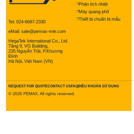
Phân tích nhiệt
Máy quang phổ
Thiết bị chuẩn bị mẫu
Tel: 024-6687-2330
eMail: sale@pemax-mte.com
HegaTek International Co., Ltd.
Tầng 9, VG Building,
235 Nguyễn Trãi, P.Khương
Đình
Hà Nội, Việt Nam (VN)
REQUEST FOR QUOTE
CONTACT US
FAQ
ĐIỀU KHOẢN SỬ DỤNG
©
2026
PEMAX. All rights reserved.