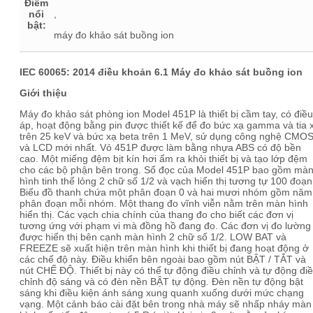
Điểm
nổi
,
bật:
máy đo khảo sát buồng ion
IEC 60065: 2014 điều khoản 6.1 Máy đo khảo sát buồng ion
Giới thiệu
Máy đo khảo sát phòng ion Model 451P là thiết bị cầm tay, có điều
áp, hoạt động bằng pin được thiết kế để đo bức xạ gamma và tia 
trên 25 keV và bức xạ beta trên 1 MeV, sử dụng công nghệ CMO
và LCD mới nhất. Vỏ 451P được làm bằng nhựa ABS có độ bền
cao. Một miếng đệm bịt kín hơi ẩm ra khỏi thiết bị và tạo lớp đệm
cho các bộ phận bên trong. Số đọc của Model 451P bao gồm mà
hình tinh thể lỏng 2 chữ số 1/2 và vạch hiển thị tương tự 100 đoạn
Biểu đồ thanh chứa một phân đoạn 0 và hai mươi nhóm gồm năm
phân đoạn mỗi nhóm. Một thang đo vĩnh viễn nằm trên màn hình
hiển thị. Các vạch chia chính của thang đo cho biết các đơn vị
tương ứng với phạm vi mà đồng hồ đang đo. Các đơn vị đo lường
được hiển thị bên cạnh màn hình 2 chữ số 1/2. LOW BAT và
FREEZE sẽ xuất hiện trên màn hình khi thiết bị đang hoạt động ở
các chế độ này. Điều khiển bên ngoài bao gồm nút BẬT / TẮT và
nút CHẾ ĐỘ. Thiết bị này có thể tự động điều chỉnh và tự động đi
chỉnh độ sáng và có đèn nền BẬT tự động. Đèn nền tự động bật
sáng khi điều kiện ánh sáng xung quanh xuống dưới mức chạng
vạng. Một cảnh báo cài đặt bên trong nhà máy sẽ nhấp nháy màn