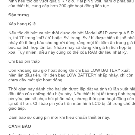
hình nếu tốc độ vượt quá 5 R / giờ. Hai pin 9 volt, nằm ở phía sau
của thiết bị, cung cấp hơn 200 giờ hoạt động liên tục.
Đặc trưng
Xếp hạng tỷ lệ
Nếu tốc độ bức xạ tức thời được đo bởi Model 451P vượt quá 5 R 
h, thì 'R' trong 'mR / h' hoặc 'Sv' trong 'Sv / h' được hiển thị sẽ nh
nháy để thông báo cho người dùng rằng một lỗi tiềm ẩn trong giá t
bức xạ tích hợp tồn tại. Nhấp nháy sẽ dừng khi giá trị tích hợp bị
xóa. Tuy nhiên, điều này cũng có thể xóa RAM dữ liệu nhật ký.
Chỉ báo pin thấp
Còn khoảng sáu giờ hoạt động khi chỉ báo LOW BATTERY xuất
hiện lần đầu tiên. Khi đèn báo LOW BATTERY nhấp nháy, chỉ còn
chưa đầy một giờ hoạt động.
Thời gian này dành cho hai pin được lắp đặt và tính từ lần xuất hi
đầu tiên của những dấu hiệu này. Nếu thiết bị bị tắt trong tình trạn
pin yếu, pin sẽ phục hồi phần nào, nhưng thời gian hoạt động còn
lại sẽ ít hơn. Chỉ báo pin yếu trên màn hình LCD bị tắt trong chế đ
giao tiếp.
Đảm bảo sử dụng pin mới khi hiệu chuẩn thiết bị này.
CẢNH BÁO