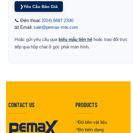
❯
Yêu Cầu Báo Giá
📞 Điện thoại:
(024) 6687 2330
📧 Email:
sale@pemax-mte.com
Hoặc gửi yêu cầu qua
biểu mẫu liên hệ
hoặc trao đổi trực
tiếp qua hộp chat ở góc phải màn hình.
CONTACT US
PRODUCTS
Độ bền vật liệu
Đo biên dạng