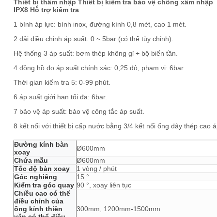
Thiết bị thâm nhập Thiết bị kiểm tra bảo vệ chống xâm nhập
IPX8 Hỗ trợ kiểm tra
1 bình áp lực: bình inox, đường kính 0,8 mét, cao 1 mét.
2 dải điều chỉnh áp suất: 0 ~ 5bar (có thể tùy chỉnh).
Hệ thống 3 áp suất: bơm thép không gỉ + bộ biến tần.
4 đồng hồ đo áp suất chính xác: 0,25 độ, phạm vi: 6bar.
Thời gian kiểm tra 5: 0-99 phút.
6 áp suất giới hạn tối đa: 6bar.
7 bảo vệ áp suất: bảo vệ công tắc áp suất.
8 kết nối với thiết bị cấp nước bằng 3/4 kết nối ống dây thép cao 
Đường kính bàn
Ø600mm
xoay
Chứa mẫu
Ø600mm
Tốc độ bàn xoay
1 vòng / phút
Góc nghiêng
15 °
Kiểm tra góc quay
90 °, xoay liên tục
Chiều cao có thể
điều chỉnh của
ống kính thiên
300mm, 1200mm-1500mm
văn có thể điều