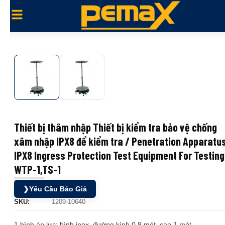
Thiết bị thâm nhập Thiết bị kiểm tra bảo vệ chống
xâm nhập IPX8 để kiểm tra / Penetration Apparatu
IPX8 Ingress Protection Test Equipment For Testing
WTP-1,TS-1
❯
Yêu Cầu Báo Giá
SKU:
1209-10640
1 bình áp lực: bình inox, đường kính 0,8 mét, cao 1 mét.