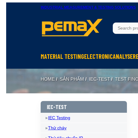
INDUSTRIAL MEASUREMENT & TESTING SOLUTIONS
MATERIAL TESTING
ELECTRONIC
ANALYSER
Thử độ bền vật liệu
Ohm Meters
X-Ray In
HOME
/
SẢN PHẨM
/
IEC-TEST
/
TEST FIN
Thử nghiệm rung
Meters, Anlyser
Thermal 
Máy đo độ cứng
Test sản phẩm điện tử
Spectrom
Thiết bị chuẩn bị mẫu
Calibrator
IEC-TEST
IEC Testing
Thử cháy