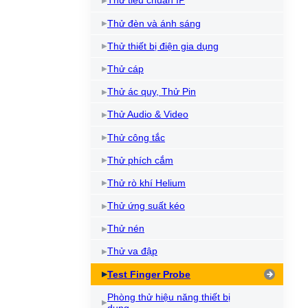
Thử tiêu chuẩn IP
Thử đèn và ánh sáng
Thử thiết bị điện gia dụng
Thử cáp
Thử ác quy, Thử Pin
Thử Audio & Video
Thử công tắc
Thử phích cắm
Thử rò khí Helium
Thử ứng suất kéo
Thử nén
Thử va đập
Test Finger Probe
Phòng thử hiệu năng thiết bị
dụng