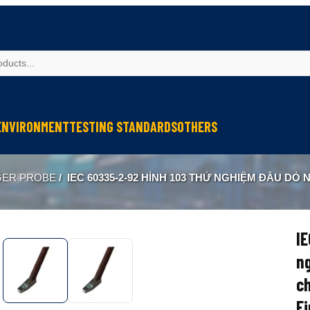
ENVIRONMENT
TESTING STANDARDS
OTHERS
spection
Weather Testing
IEC Testing
Cable Testing
GER PROBE
/
IEC 60335-2-92 HÌNH 103 THỬ NGHIỆM ĐẦU DÒ NGÓN TAY ĐẦU DÒ CHÂN / IEC 60335-2-92 FIG 103 TEST 
Analysis
Climate & Environment Chamber
Fire Resistance Testing
Geometry Measurement
eter
Sound & Vibration
Sound & Vibration
Optical Instruments
Liquid Analysis
Liquid Analysis
Textitle Testing
IE
Air Quality
Air Quality
Ultrasonic Welding
n
Resistance Welding
ch
Fi
Ultrasonic Measurement