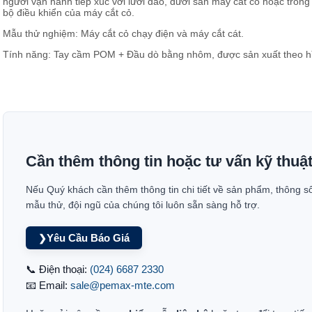
người vận hành tiếp xúc với lưỡi dao, dưới sàn máy cắt cỏ hoặc trong
bộ điều khiển của máy cắt cỏ.
Mẫu thử nghiệm: Máy cắt cỏ chạy điện và máy cắt cát.
Tính năng: Tay cầm POM + Đầu dò bằng nhôm, được sản xuất theo hì
Cần thêm thông tin hoặc tư vấn kỹ thuậ
Nếu Quý khách cần thêm thông tin chi tiết về sản phẩm, thông s
mẫu thử, đội ngũ của chúng tôi luôn sẵn sàng hỗ trợ.
Yêu Cầu Báo Giá
❯
📞 Điện thoại:
(024) 6687 2330
📧 Email:
sale@pemax-mte.com