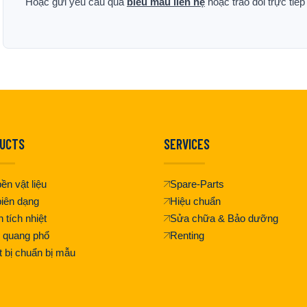
Hoặc gửi yêu cầu qua
biểu mẫu liên hệ
hoặc trao đổi trực tiế
UCTS
SERVICES
ền vật liệu
Spare-Parts
iên dạng
Hiệu chuẩn
 tích nhiệt
Sửa chữa & Bảo dưỡng
 quang phổ
Renting
t bị chuẩn bị mẫu