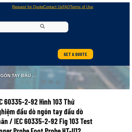
Request for Quote
Contact Us
FAQ
Terms of Use
GET A QUOTE
FINGER PROBE FOOT PROBE HT-U12
C 60335-2-92 Hình 103 Thử
ghiệm đầu dò ngón tay đầu dò
ân / IEC 60335-2-92 Fig 103 Test
nger Probe Foot Probe HT-U12