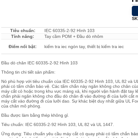
Loadcell và đo lực
SK
Tiêu chuẩn:
IEC 60335-2-92 Hình 103
Tính năng:
Tay cầm POM + Đầu dò nhôm
Điểm nổi bật:
kiểm tra iec ngón tay, thiết bị kiểm tra iec
Đầu dò chân IEC 60335-2-92 Hình 103
Thông tin chi tiết sản phẩm:
Nó phù hợp với tiêu chuẩn của IEC 60335-2-92 Hình 103, UL 82 và U
phải có tấm chắn bảo vệ. Các tấm chắn này ngăn không cho chân của 
máy cắt cỏ hoặc trong khu vực máng xả, khi người vận hành đặt tay l
chắn phải ngăn không cho đầu dò chân đi vào đường đi của lưỡi cắt 
máy cắt vào đường đi của lưỡi dao. Sự khác biệt duy nhất giữa UL Foo
của chân mô phỏng.
Đầu được làm bằng thép không gỉ.
Tiêu chuẩn: IEC 60335-2-92 Hình 103, UL 82 và UL 1447.
Ứng dụng: Tiêu chuẩn yêu cầu máy cắt cỏ quay phải có tấm chắn bả