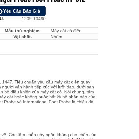
Yêu Cầu Báo Giá
❯
U:
1209-10460
Mẫu thử nghiệm:
Máy cắt cỏ điện
Vật chất:
Nhôm
L 1447. Tiêu chuẩn yêu cầu máy cắt điện quay
người vận hành tiếp xúc với lưỡi dao, dưới sàn
ên bộ điều khiển của máy cắt cỏ. Nói chung, tấm
máy cắt hoặc không buộc bất kỳ bộ phận nào của
t Probe và International Foot Probe là chiều dài
o vệ. Các tấm chắn này ngăn không cho chân của