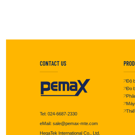
CONTACT US
PROD
Độ b
Đo b
Phân
Máy
Thiế
Tel: 024-6687-2330
eMail: sale@pemax-mte.com
HegaTek International Co., Ltd.