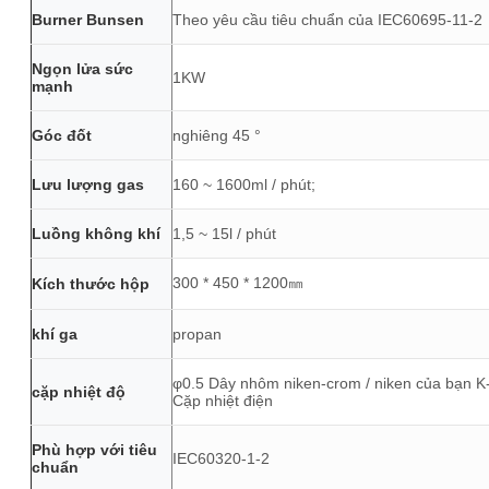
Burner Bunsen
Theo yêu cầu tiêu chuẩn của IEC60695-11-2
Ngọn lửa sức
1KW
mạnh
Góc đốt
nghiêng 45 °
Lưu lượng gas
160 ~ 1600ml / phút;
Luồng không khí
1,5 ~ 15l / phút
300 * 450 * 1200㎜
Kích thước hộp
khí ga
propan
φ0.5 Dây nhôm niken-crom / niken của bạn K
cặp nhiệt độ
Cặp nhiệt điện
Phù hợp với tiêu
IEC60320-1-2
chuẩn