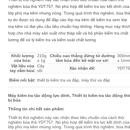
nghiệm búa thả YDT757. Nó phù hợp để kiểm tra lực kết dính của
lớp phủ mạ kẽm nhúng nóng. Trong quá trình thử nghiệm, búa th
tự do được sử dụng để đập vào lớp mạ kẽm để kiểm tra xem lớp
mạ kẽm có đạt yêu cầu tiêu chuẩn hay không. Hạng mục này thíc
hợp cho nhà máy sản xuất như tháp sắt và bộ phận kiểm tra chất
lượng để xử lý kiểm tra và kiểm soát chất lượng.
Khối lượng
210g
Chiều cao thẳng đứng từ đường
300m
của búa:
± 1g
tâm búa đến bề mặt cơ sở:
± 1mm
Vật liệu của
Cây
Xác nhận để:
YDT75
tay cầm búa:
sồi
Điểm nổi bật:
thiết bị kiểm tra va đập, máy thử va đập
Máy kiểm tra tác động lực dính, Thiết bị kiểm tra tác động thi
bị búa
Thông tin chi tiết sản phẩm:
Thiết bị thử nghiệm này xác nhận theo tiêu chuẩn của cách thử
nghiệm búa thả YDT757. Nó phù hợp để kiểm tra lực kết dính của
lớp phủ mạ kẽm nhúng nóng. Trong quá trình thử nghiệm, búa th