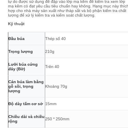
tự do được sử dụng để đập vào lớp mạ kẽm để kiểm tra xem lớp
mạ kẽm có đạt yêu cầu tiêu chuẩn hay không. Hạng mục này thíc
hợp cho nhà máy sản xuất như tháp sắt và bộ phận kiểm tra chất
lượng để xử lý kiểm tra và kiểm soát chất lượng.
Kỹ thuật
Đầu búa
Thép số 40
Trọng lượng
210g
Lưỡi búa cứng
Trên 40
đáy (Bờ)
Cán búa làm bằng
gỗ sồi, trọng
Khoảng 70g
lượng
Độ dày tấm cơ sở
15mm
Chiều dài và chiều
250 * 250mm
rộng