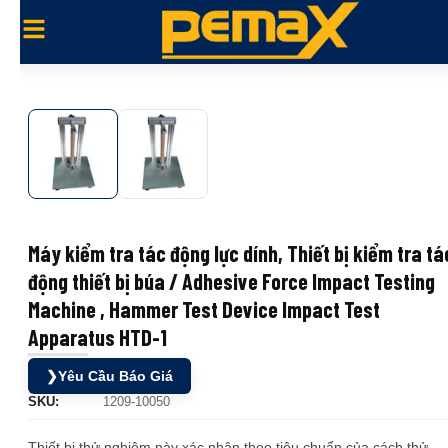
Máy kiểm tra tác động lực dính, Thiết bị kiểm tra tá
động thiết bị búa / Adhesive Force Impact Testing
Machine , Hammer Test Device Impact Test
Apparatus HTD-1
❯
Yêu Cầu Báo Giá
SKU:
1209-10050
Thiết bị thử nghiệm này xác nhận theo tiêu chuẩn của cách thử