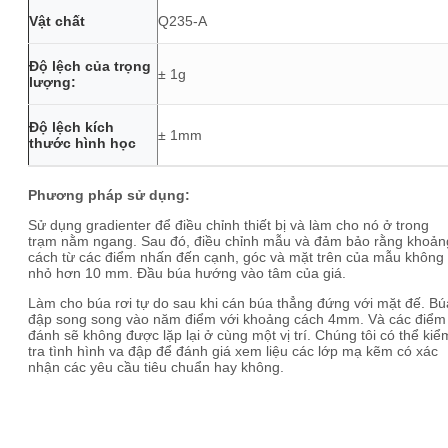
Vật chất
Q235-A
Độ lệch của trọng
± 1g
lượng:
Độ lệch kích
± 1mm
thước hình học
Phương pháp sử dụng:
Sử dụng gradienter để điều chỉnh thiết bị và làm cho nó ở trong
trạm nằm ngang. Sau đó, điều chỉnh mẫu và đảm bảo rằng khoản
cách từ các điểm nhấn đến cạnh, góc và mặt trên của mẫu không
nhỏ hơn 10 mm. Đầu búa hướng vào tâm của giá.
Làm cho búa rơi tự do sau khi cán búa thẳng đứng với mặt đế. Bú
đập song song vào năm điểm với khoảng cách 4mm. Và các điểm
đánh sẽ không được lặp lại ở cùng một vị trí. Chúng tôi có thể kiể
tra tình hình va đập để đánh giá xem liệu các lớp mạ kẽm có xác
nhận các yêu cầu tiêu chuẩn hay không.